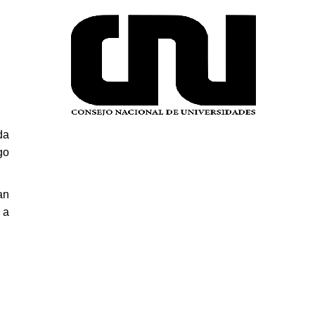
da
go
an
 a