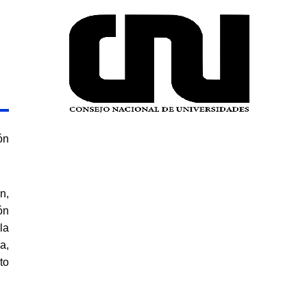
ón
n,
ón
la
a,
to