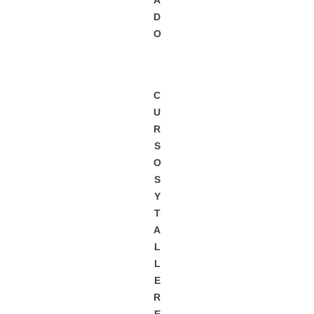
A
D
O
C
U
R
S
O
S
Y
T
A
L
L
E
R