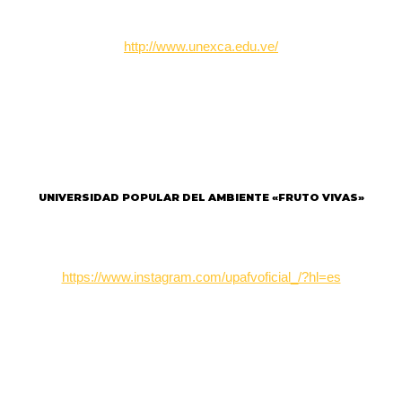
http://www.unexca.edu.ve/
UNIVERSIDAD POPULAR DEL AMBIENTE «FRUTO VIVAS»
https://www.instagram.com/upafvoficial_/?hl=es